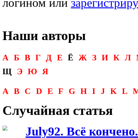
логином или
зарегистрир
Наши авторы
А
Б
В
Г
Д
Е
Ё
Ж
З
И
К
Л
Щ
Э
Ю
Я
A
B
C
D
E
F
G
H
I
J
K
L
Случайная статья
July92. Всё кончено.