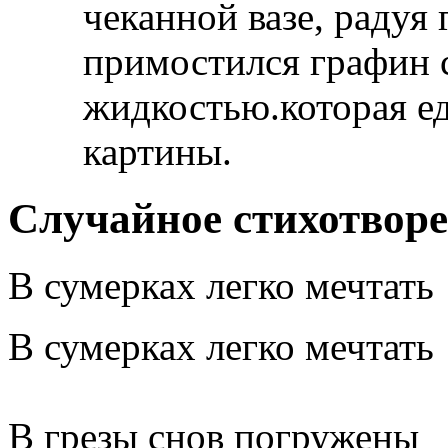
чеканной вазе, радуя
примостился графин 
жидкостью.которая ед
картины.
Случайное стихотвор
В сумерках легко мечтать
В сумерках легко мечтать
В грезы снов погружены