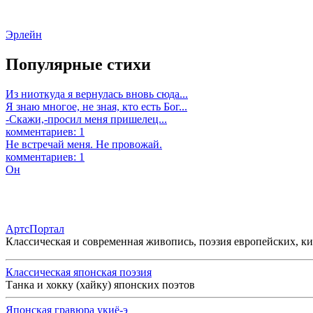
Эрлейн
Популярные стихи
Из ниоткуда я вернулась вновь сюда...
Я знаю многое, не зная, кто есть Бог...
-Скажи,-просил меня пришелец...
комментариев: 1
Не встречай меня. Не провожай.
комментариев: 1
Он
АртсПортал
Классическая и современная живопись, поэзия европейских, к
Классическая японская поэзия
Танка и хокку (хайку) японских поэтов
Японская гравюра укиё-э