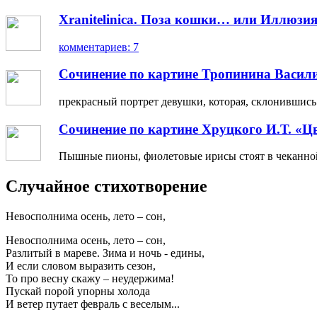
Xranitelinica. Поза кошки… или Иллюзия
комментариев: 7
Сочинение по картине Тропинина Васил
прекрасный портрет девушки, которая, склонившись н
Сочинение по картине Хруцкого И.Т. «Ц
Пышные пионы, фиолетовые ирисы стоят в чеканной 
Случайное стихотворение
Невосполнима осень, лето – сон,
Невосполнима осень, лето – сон,
Разлитый в мареве. Зима и ночь - едины,
И если словом выразить сезон,
То про весну скажу – неудержима!
Пускай порой упорны холода
И ветер путает февраль с веселым...