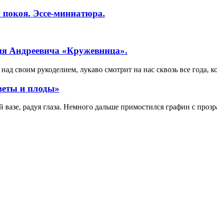
 покоя. Эссе-миниатюра.
ия Андреевича «Кружевница».
ад своим рукоделием, лукаво смотрит на нас сквозь все года, к
веты и плоды»
вазе, радуя глаза. Немного дальше примостился графин с прозр