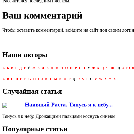
Рассчитался последним плевком.
Ваш комментарий
Чтобы оставить комментарий, войдите на сайт под своим логи
Наши авторы
А
Б
В
Г
Д
Е
Ё
Ж
З
И
К
Л
М
Н
О
П
Р
С
Т
У
Ф
Х
Ц
Ч
Ш
Щ
Э
Ю
A
B
C
D
E
F
G
H
I
J
K
L
M
N
O
P
Q
R
S
T
U
V
W
X
Y
Z
Случайная статья
Наивный Раста. Тянусь я к небу...
Тянусь я к небу. Дрожащими пальцами коснусь синевы.
Популярные статьи