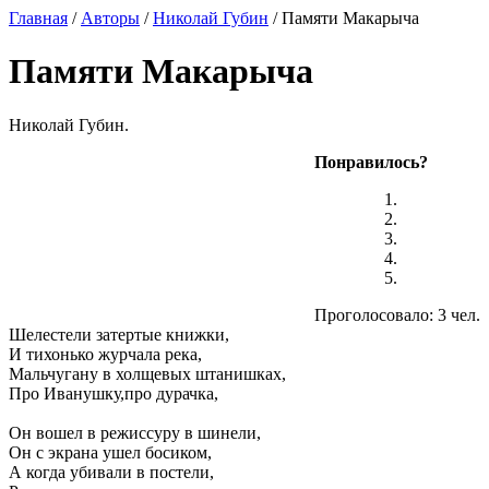
Главная
/
Авторы
/
Николай Губин
/ Памяти Макарыча
Памяти Макарыча
Николай Губин.
Понравилось?
Проголосовало: 3 чел.
Шелестели затертые книжки,
И тихонько журчала река,
Мальчугану в холщевых штанишках,
Про Иванушку,про дурачка,
Он вошел в режиссуру в шинели,
Он с экрана ушел босиком,
А когда убивали в постели,