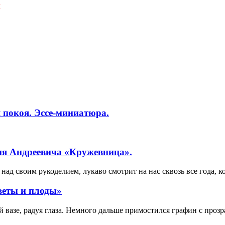
Я
 покоя. Эссе-миниатюра.
ия Андреевича «Кружевница».
ад своим рукоделием, лукаво смотрит на нас сквозь все года, к
веты и плоды»
вазе, радуя глаза. Немного дальше примостился графин с прозр