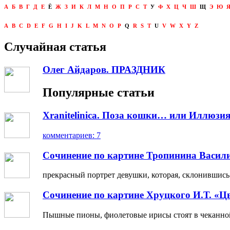
А
Б
В
Г
Д
Е
Ё
Ж
З
И
К
Л
М
Н
О
П
Р
С
Т
У
Ф
Х
Ц
Ч
Ш
Щ
Э
Ю
A
B
C
D
E
F
G
H
I
J
K
L
M
N
O
P
Q
R
S
T
U
V
W
X
Y
Z
Случайная статья
Олег Айдаров. ПРАЗДНИК
Популярные статьи
Xranitelinica. Поза кошки… или Иллюзия
комментариев: 7
Сочинение по картине Тропинина Васил
прекрасный портрет девушки, которая, склонившись н
Сочинение по картине Хруцкого И.Т. «Ц
Пышные пионы, фиолетовые ирисы стоят в чеканной 