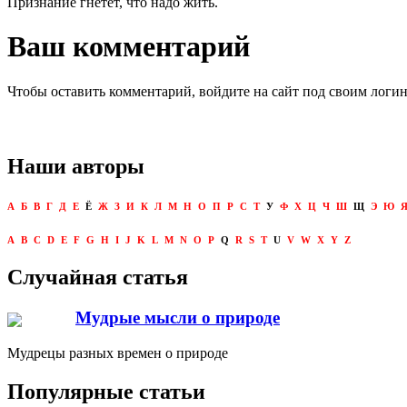
Признание гнетет, что надо жить.
Ваш комментарий
Чтобы оставить комментарий, войдите на сайт под своим логи
Наши авторы
А
Б
В
Г
Д
Е
Ё
Ж
З
И
К
Л
М
Н
О
П
Р
С
Т
У
Ф
Х
Ц
Ч
Ш
Щ
Э
Ю
A
B
C
D
E
F
G
H
I
J
K
L
M
N
O
P
Q
R
S
T
U
V
W
X
Y
Z
Случайная статья
Мудрые мысли о природе
Мудрецы разных времен о природе
Популярные статьи