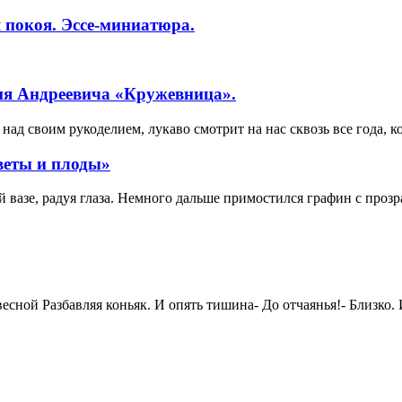
 покоя. Эссе-миниатюра.
ия Андреевича «Кружевница».
ад своим рукоделием, лукаво смотрит на нас сквозь все года, к
веты и плоды»
вазе, радуя глаза. Немного дальше примостился графин с прозр
ной Разбавляя коньяк. И опять тишина- До отчаянья!- Близко. И 