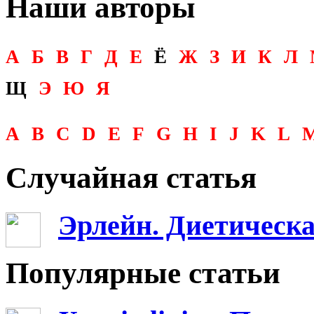
Наши авторы
А
Б
В
Г
Д
Е
Ё
Ж
З
И
К
Л
Щ
Э
Ю
Я
A
B
C
D
E
F
G
H
I
J
K
L
Случайная статья
Эрлейн. Диетическа
Популярные статьи