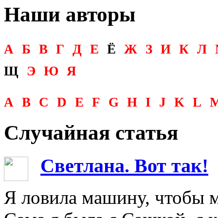
Наши авторы
А
Б
В
Г
Д
Е
Ё
Ж
З
И
К
Л
Щ
Э
Ю
Я
A
B
C
D
E
F
G
H
I
J
K
L
Случайная статья
Светлана. Вот так!
Я ловила машину, чтобы м