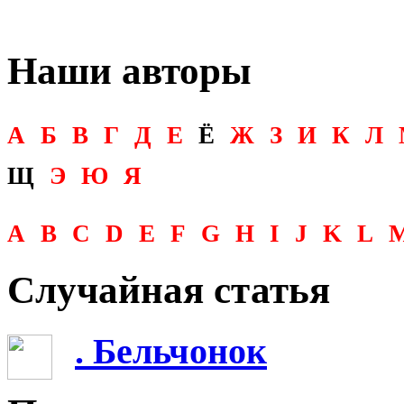
Наши авторы
А
Б
В
Г
Д
Е
Ё
Ж
З
И
К
Л
Щ
Э
Ю
Я
A
B
C
D
E
F
G
H
I
J
K
L
Случайная статья
. Бельчонок