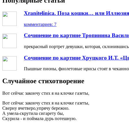
Популярные статьи
Xranitelinica. Поза кошки… или Иллюзия
комментариев: 7
Сочинение по картине Тропинина Васил
прекрасный портрет девушки, которая, склонившись н
Сочинение по картине Хруцкого И.Т. «Ц
Пышные пионы, фиолетовые ирисы стоят в чеканной 
Случайное стихотворение
Вот сейчас закончу стих я на клочке газеты,
Вот сейчас закончу стих я на клочке газеты,
Сверну вчетверо,упрячу бережно.
А умела-скрутила сигарету бы,
Скурила - и поймала дурь потешную.