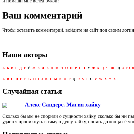
и помаши мне вслед рукой!
Ваш комментарий
Чтобы оставить комментарий, войдите на сайт под своим логи
Наши авторы
А
Б
В
Г
Д
Е
Ё
Ж
З
И
К
Л
М
Н
О
П
Р
С
Т
У
Ф
Х
Ц
Ч
Ш
Щ
Э
Ю
A
B
C
D
E
F
G
H
I
J
K
L
M
N
O
P
Q
R
S
T
U
V
W
X
Y
Z
Случайная статья
Алекс Сандерс. Магия хайку
Сколько бы мы не спорили о сущности хайку, сколько бы ни пыт
удастся проникнуть в самую душу хайку, понять до конца её ма