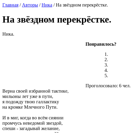
Главная
/
Авторы
/
Ника
/ На звёздном перекрёстке.
На звёздном перекрёстке.
Ника.
Понравилось?
Проголосовало: 6 чел.
Верна своей избранной тактике,
мильоны лет уже в пути,
я подожду твою галлактику
на кромке Млечного Пути.
И в миг, когда во всём сиянии
промчусь неведомой звездой,
спеши - загадывай желание,