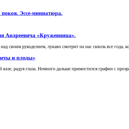
 покоя. Эссе-миниатюра.
ия Андреевича «Кружевница».
ад своим рукоделием, лукаво смотрит на нас сквозь все года, к
веты и плоды»
вазе, радуя глаза. Немного дальше примостился графин с прозр