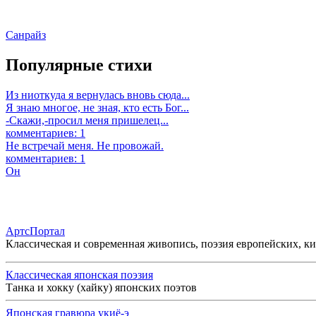
Санрайз
Популярные стихи
Из ниоткуда я вернулась вновь сюда...
Я знаю многое, не зная, кто есть Бог...
-Скажи,-просил меня пришелец...
комментариев: 1
Не встречай меня. Не провожай.
комментариев: 1
Он
АртсПортал
Классическая и современная живопись, поэзия европейских, к
Классическая японская поэзия
Танка и хокку (хайку) японских поэтов
Японская гравюра укиё-э