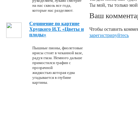
рукоделием, лукаво смотрит
Ты мой, ты только мой
на нас сквозь все года,
которые нас разделяют.
Ваш коммента
Сочинение по картине
Чтобы оставить коммен
Хруцкого И.Т. «Цветы и
плоды»
зарегистрируйтесь
Пышные пионы, фиолетовые
ирисы стоят в чеканной вазе,
радуя глаза. Немного дальше
примостился графин с
прозрачной
жидкостью.которая едва
угадывается в глубине
картины.