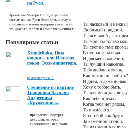
на Руси.
Пречистая Матерь Господа даровала
святым женам Руси благодать и силу в
Ты ласковый и нежны
исполнении закона материнства во всей
его красоте, любви и самоотверженности.
Любимый и родной,
Ты все такой , как пре
Ты мой, ты только мой
Популярные статьи
Ты свет во тьме кроме
В пустыне ты вода.
Xranitelinica. Поза
кошки… или Иллюзия
И для меня, конечно,
покоя. Эссе-миниатюра.
Ты лучший навсегда.
Тебя люблю я очень.
Как можно не любить?
комментариев: 7
И днем, и даже ночью
Хочу с тобою быть.
Сочинение по картине
Тропинина Василия
Ты для меня ,как возду
Андреевича
Как небо и земля.
«Кружевница».
Когда тебя нет рядом,
То погибаю я.
прекрасный портрет
Я за тобой как-будто
девушки, которая,
За каменной стеной.
склонившись над своим
Ты для меня, как чудо,