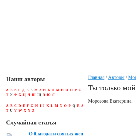
Главная
/
Авторы
/
Мор
Наши авторы
Ты только мой
А
Б
В
Г
Д
Е
Ё
Ж
З
И
К
Л
М
Н
О
П
Р
С
Т
У
Ф
Х
Ц
Ч
Ш
Щ
Э
Ю
Я
Морозова Екатерина.
A
B
C
D
E
F
G
H
I
J
K
L
M
N
O
P
Q
R
S
T
U
V
W
X
Y
Z
Случайная статья
О благодати святых жен