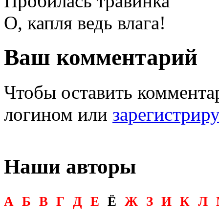
Пробилась травинка
О, капля ведь влага!
Ваш комментарий
Чтобы оставить комментар
логином или
зарегистрир
Наши авторы
А
Б
В
Г
Д
Е
Ё
Ж
З
И
К
Л