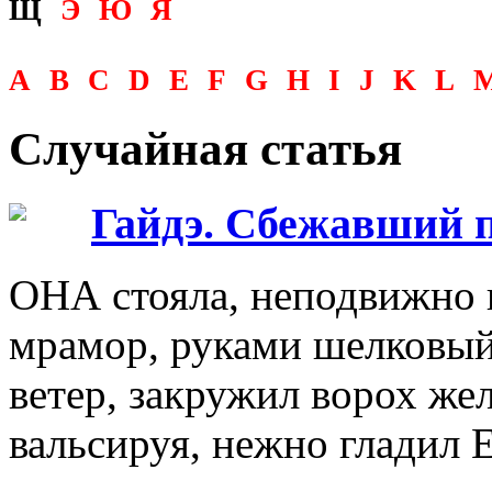
Щ
Э
Ю
Я
A
B
C
D
E
F
G
H
I
J
K
L
Случайная статья
Гайдэ. Сбежавший 
ОНА стояла, неподвижно 
мрамор, руками шелковый
ветер, закружил ворох жел
вальсируя, нежно гладил 