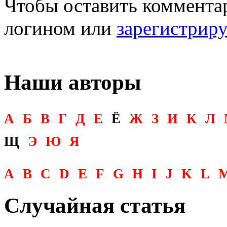
Чтобы оставить комментар
логином или
зарегистрир
Наши авторы
А
Б
В
Г
Д
Е
Ё
Ж
З
И
К
Л
Щ
Э
Ю
Я
A
B
C
D
E
F
G
H
I
J
K
L
Случайная статья