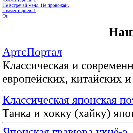
Не встречай меня. Не провожай.
комментариев: 1
Он
Наш
АртсПортал
Классическая и современн
европейских, китайских и
Классическая японская по
Танка и хокку (хайку) яп
Японская гравюра укиё-э