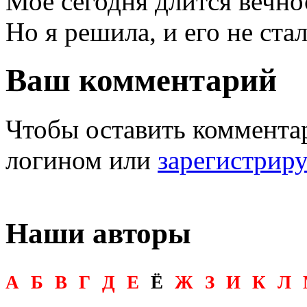
Моё сегодня длится вечно
Но я решила, и его не стал
Ваш комментарий
Чтобы оставить комментар
логином или
зарегистрир
Наши авторы
А
Б
В
Г
Д
Е
Ё
Ж
З
И
К
Л