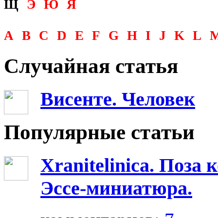
Щ
Э
Ю
Я
A
B
C
D
E
F
G
H
I
J
K
L
Случайная статья
Висенте. Человек
Популярные статьи
Xranitelinica. Поз
Эссе-миниатюра.