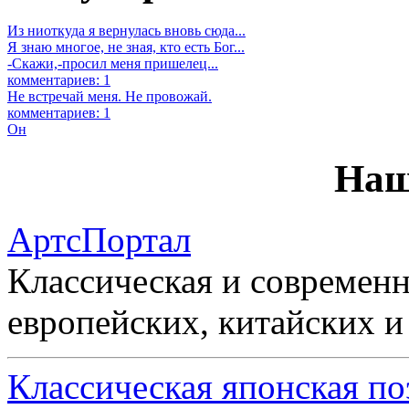
Из ниоткуда я вернулась вновь сюда...
Я знаю многое, не зная, кто есть Бог...
-Скажи,-просил меня пришелец...
комментариев: 1
Не встречай меня. Не провожай.
комментариев: 1
Он
Наш
АртсПортал
Классическая и современн
европейских, китайских и
Классическая японская по