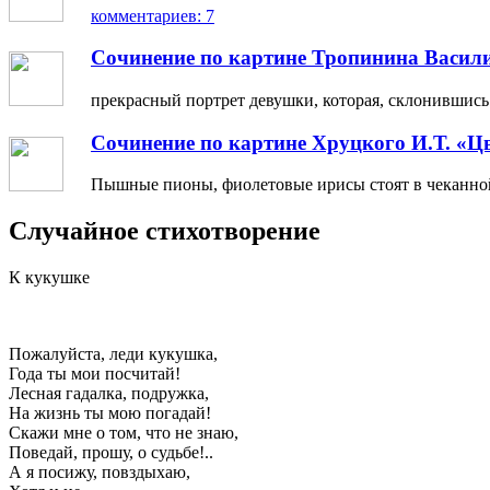
комментариев: 7
Сочинение по картине Тропинина Васил
прекрасный портрет девушки, которая, склонившись н
Сочинение по картине Хруцкого И.Т. «Ц
Пышные пионы, фиолетовые ирисы стоят в чеканной 
Случайное стихотворение
К кукушке
Пожалуйста, леди кукушка,
Года ты мои посчитай!
Лесная гадалка, подружка,
На жизнь ты мою погадай!
Скажи мне о том, что не знаю,
Поведай, прошу, о судьбе!..
А я посижу, повздыхаю,