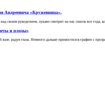
ия Андреевича «Кружевница».
ад своим рукоделием, лукаво смотрит на нас сквозь все года, к
веты и плоды»
вазе, радуя глаза. Немного дальше примостился графин с прозр