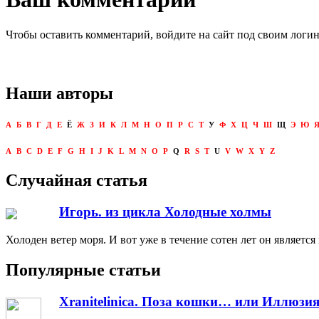
Чтобы оставить комментарий, войдите на сайт под своим логи
Наши авторы
А
Б
В
Г
Д
Е
Ё
Ж
З
И
К
Л
М
Н
О
П
Р
С
Т
У
Ф
Х
Ц
Ч
Ш
Щ
Э
Ю
A
B
C
D
E
F
G
H
I
J
K
L
M
N
O
P
Q
R
S
T
U
V
W
X
Y
Z
Случайная статья
Игорь. из цикла Холодные холмы
Холоден ветер моря. И вот уже в течение сотен лет он являетс
Популярные статьи
Xranitelinica. Поза кошки… или Иллюзия