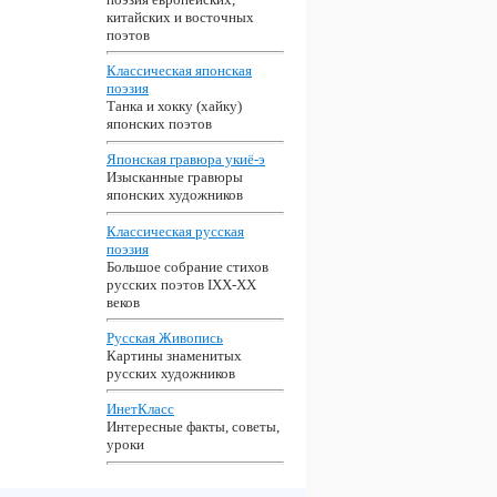
китайских и восточных
поэтов
Классическая японская
поэзия
Танка и хокку (хайку)
японских поэтов
Японская гравюра укиё-э
Изысканные гравюры
японских художников
Классическая русская
поэзия
Большое собрание стихов
русских поэтов IXX-XX
веков
Русская Живопись
Картины знаменитых
русских художников
ИнетКласс
Интересные факты, советы,
уроки