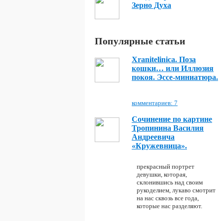
Зерно Духа
Популярные статьи
Xranitelinica. Поза
кошки… или Иллюзия
покоя. Эссе-миниатюра.
комментариев: 7
Сочинение по картине
Тропинина Василия
Андреевича
«Кружевница».
прекрасный портрет
девушки, которая,
склонившись над своим
рукоделием, лукаво смотрит
на нас сквозь все года,
которые нас разделяют.