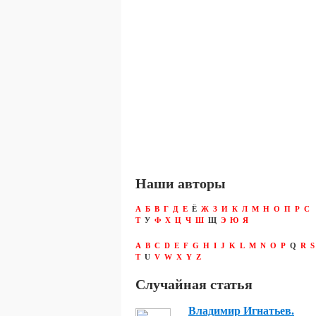
Наши авторы
А
Б
В
Г
Д
Е
Ё
Ж
З
И
К
Л
М
Н
О
П
Р
С
Т
У
Ф
Х
Ц
Ч
Ш
Щ
Э
Ю
Я
A
B
C
D
E
F
G
H
I
J
K
L
M
N
O
P
Q
R
S
T
U
V
W
X
Y
Z
Случайная статья
Владимир Игнатьев.