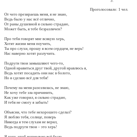
Проголосовало: 1 чел.
От чего презираешь меня, я не знаю,
Ведь было у нас всё отлично,
От раны душевной я сильно страдаю,
Может быть, я тебе безразличен?
Про тебя говорят мне всякую херь,
Хотят жизни меня поучить,
Ты про слухи, прошу я всем сердцем, не верь!
Нас наверно хотят разлучить.
Подруги твои замышляют чего-то,
Одной нравиться друг твой, другой нравлюсь я,
Ведь хотят посадить они нас в болото,
Но я сделаю всё для тебя!
Почему на меня разозлилась, не знаю,
Не хочу тебе зла причинить,
Как уже говорил, я сильно страдаю,
И тебя не смогу я забыть!
Объясни, что тебе нехорошего сделал?
Я люблю тебя, солнце, поверь
Никогда я тем слухам не верил,
Ведь подруги твои – это херь!
Я хочу, чтоб нормально всё было,