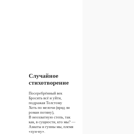
Случайное
стихотворение
Посеребрённый век
Бросить всё и уйти,
подражая Толстому
Хоть по мелочи (вряд ли
роман потяну),
В неохватную степь, так
как, в сущности, кто мы? —
Азиаты и гунны мы, племя
«хун-ну».