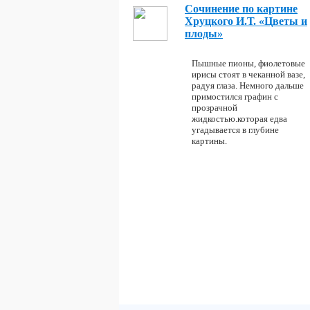
Сочинение по картине
Хруцкого И.Т. «Цветы и
плоды»
Пышные пионы, фиолетовые
ирисы стоят в чеканной вазе,
радуя глаза. Немного дальше
примостился графин с
прозрачной
жидкостью.которая едва
угадывается в глубине
картины.