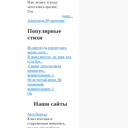
Или, может, в роду
затесались цыгане,
Ген...
далее...
Александр Мужиченко
Популярные
стихи
Из ниоткуда я вернулась
вновь сюда...
Я знаю многое, не зная, кто
есть Бог...
-Скажи,-просил меня
пришелец...
комментариев: 1
Не встречай меня. Не
провожай.
комментариев: 1
Он
Наши сайты
АртсПортал
Классическая и
современная живопись,
поэзия европейских,