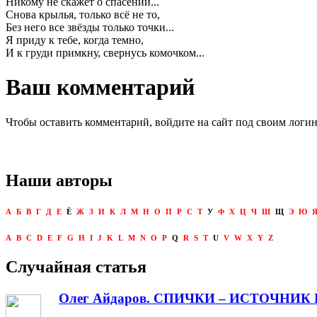
Никому не скажет о спасении...
Снова крылья, только всё не то,
Без него все звёзды только точки...
Я приду к тебе, когда темно,
И к груди примкну, свернусь комочком...
Ваш комментарий
Чтобы оставить комментарий, войдите на сайт под своим логи
Наши авторы
А
Б
В
Г
Д
Е
Ё
Ж
З
И
К
Л
М
Н
О
П
Р
С
Т
У
Ф
Х
Ц
Ч
Ш
Щ
Э
Ю
A
B
C
D
E
F
G
H
I
J
K
L
M
N
O
P
Q
R
S
T
U
V
W
X
Y
Z
Случайная статья
Олег Айдаров. СПИЧКИ – ИСТОЧНИК