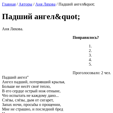
Главная
/
Авторы
/
Аня Ляхова
/ Падший ангел&quot;
Падший ангел&quot;
Аня Ляхова.
Понравилось?
Проголосовало: 2 чел.
Падший ангел"
Ангел падший, потерявший крылья,
Больше не несёт своё тепло,
В его сердце острый нож отныне,
Что испытать не каждому дано...
Слёзы, слёзы, дым от сигарет,
Запах ночи, просьбы о прощении,
Мне не страшно, и последний бред