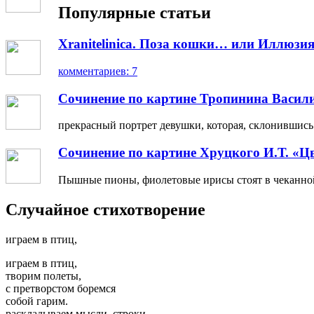
Популярные статьи
Xranitelinica. Поза кошки… или Иллюзия
комментариев: 7
Сочинение по картине Тропинина Васил
прекрасный портрет девушки, которая, склонившись н
Сочинение по картине Хруцкого И.Т. «Ц
Пышные пионы, фиолетовые ирисы стоят в чеканной 
Случайное стихотворение
играем в птиц,
играем в птиц,
творим полеты,
с претворстом боремся
собой гарим.
раскладываем мысли, строки