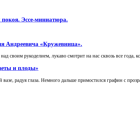
 покоя. Эссе-миниатюра.
ия Андреевича «Кружевница».
ад своим рукоделием, лукаво смотрит на нас сквозь все года, к
веты и плоды»
вазе, радуя глаза. Немного дальше примостился графин с прозр