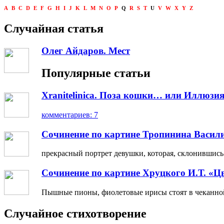
A
B
C
D
E
F
G
H
I
J
K
L
M
N
O
P
Q
R
S
T
U
V
W
X
Y
Z
Случайная статья
Олег Айдаров. Мест
Популярные статьи
Xranitelinica. Поза кошки… или Иллюзия
комментариев: 7
Сочинение по картине Тропинина Васил
прекрасный портрет девушки, которая, склонившись н
Сочинение по картине Хруцкого И.Т. «Ц
Пышные пионы, фиолетовые ирисы стоят в чеканной 
Случайное стихотворение