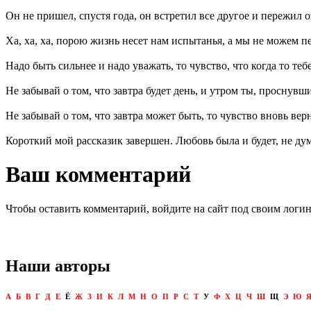
Он не пришел, спустя года, он встретил все другое и пережил о
Ха, ха, ха, порою жизнь несет нам испытанья, а мы не можем п
Надо быть сильнее и надо уважать, то чувство, что когда то тебе
Не забывай о том, что завтра будет день, и утром ты, проснувш
Не забывай о том, что завтра может быть, то чувство вновь верн
Короткий мой рассказик завершен. Любовь была и будет, не дум
Ваш комментарий
Чтобы оставить комментарий, войдите на сайт под своим логи
Наши авторы
А
Б
В
Г
Д
Е
Ё
Ж
З
И
К
Л
М
Н
О
П
Р
С
Т
У
Ф
Х
Ц
Ч
Ш
Щ
Э
Ю