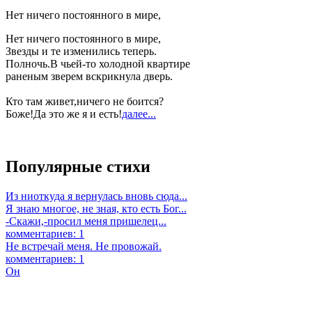
Нет ничего постоянного в мире,
Нет ничего постоянного в мире,
Звезды и те изменились теперь.
Полночь.В чьей-то холодной квартире
раненым зверем вскрикнула дверь.
Кто там живет,ничего не боится?
Боже!Да это же я и есть!
далее...
Популярные стихи
Из ниоткуда я вернулась вновь сюда...
Я знаю многое, не зная, кто есть Бог...
-Скажи,-просил меня пришелец...
комментариев: 1
Не встречай меня. Не провожай.
комментариев: 1
Он