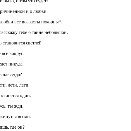
о было, о том что будет?
 причиненной и о любви.
*любви все возрасты покорны*.
 расскажу тебе о тайне небольшой.
 становится светлей.
 все вокруг.
едет никуда.
ь навсегда?
ти, лети, лети.
останется один.
усь, ты жди.
окинутая всеми.
ишь, где он?