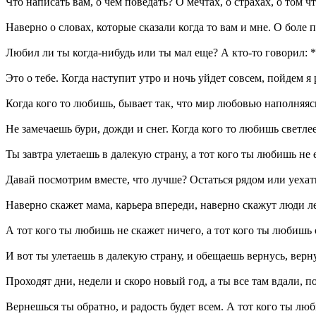
Что написать вам, о чем поведать? О мечтах, о страхах, о том чт
Наверно о словах, которые сказали когда то вам и мне. О боле
Любил ли ты когда-нибудь или ты мал еще? А кто-то говорил: 
Это о тебе. Когда наступит утро и ночь уйдет совсем, пойдем я
Когда кого то любишь, бывает так, что мир любовью наполняясь
Не замечаешь бури, дожди и снег. Когда кого то любишь светлее
Ты завтра улетаешь в далекую страну, а тот кого ты любишь не 
Давай посмотрим вместе, что лучше? Остаться рядом или уехат
Наверно скажет мама, карьера впереди, наверно скажут люди ле
А тот кого ты любишь не скажет ничего, а тот кого ты любишь 
И вот ты улетаешь в далекую страну, и обещаешь вернусь, верн
Проходят дни, недели и скоро новый год, а ты все там вдали, п
Вернешься ты обратно, и радость будет всем. А тот кого ты люб