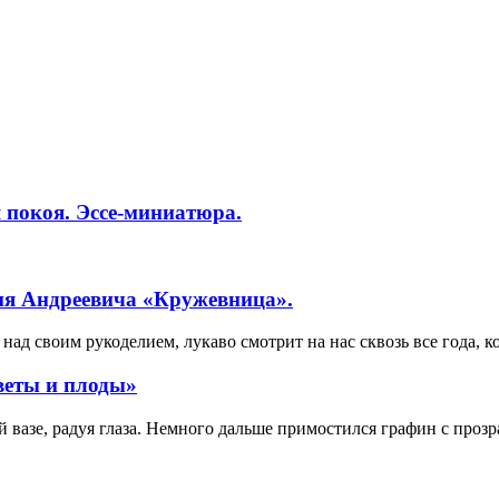
 покоя. Эссе-миниатюра.
ия Андреевича «Кружевница».
ад своим рукоделием, лукаво смотрит на нас сквозь все года, к
веты и плоды»
вазе, радуя глаза. Немного дальше примостился графин с прозр