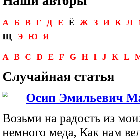
Наши авторы
А
Б
В
Г
Д
Е
Ё
Ж
З
И
К
Л
Щ
Э
Ю
Я
A
B
C
D
E
F
G
H
I
J
K
L
Случайная статья
Осип Эмильевич М
Возьми на радость из мои
немного меда, Как нам в