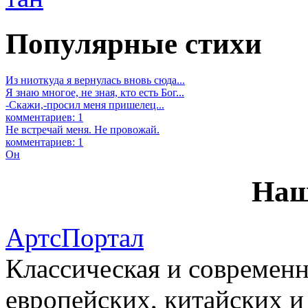
Популярные стихи
Из ниоткуда я вернулась вновь сюда...
Я знаю многое, не зная, кто есть Бог...
-Скажи,-просил меня пришелец...
комментариев: 1
Не встречай меня. Не провожай.
комментариев: 1
Он
Наш
АртсПортал
Классическая и современн
европейских, китайских и