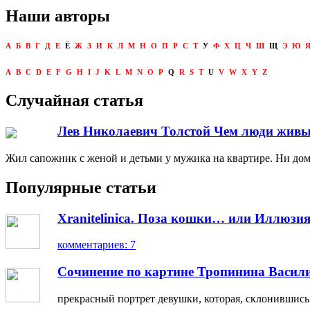
Наши авторы
А
Б
В
Г
Д
Е
Ё
Ж
З
И
К
Л
М
Н
О
П
Р
С
Т
У
Ф
Х
Ц
Ч
Ш
Щ
Э
Ю
A
B
C
D
E
F
G
H
I
J
K
L
M
N
O
P
Q
R
S
T
U
V
W
X
Y
Z
Случайная статья
Лев Николаевич Толстой Чем люди жив
Жил сапожник с женой и детьми у мужика на квартире. Ни дома
Популярные статьи
Xranitelinica. Поза кошки… или Иллюзия
комментариев: 7
Сочинение по картине Тропинина Васил
прекрасный портрет девушки, которая, склонившись н