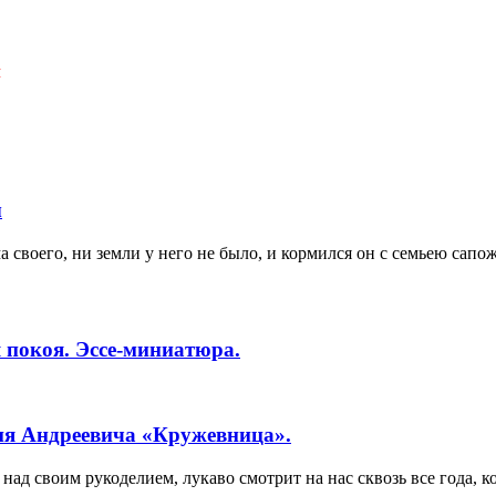
Я
ы
 своего, ни земли у него не было, и кормился он с семьею сапо
 покоя. Эссе-миниатюра.
ия Андреевича «Кружевница».
ад своим рукоделием, лукаво смотрит на нас сквозь все года, к