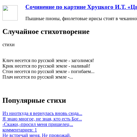
Сочинение по картине Хруцкого И.Т. «Ц
Пышные пионы, фиолетовые ирисы стоят в чеканной 
Случайное стихотворение
стихи
Клич несется по русской земле - заголимся!
Крик несется по русской земле - наливай!
Стон несется по русской земле - погибаем...
Плач несется по русской земле -...
Популярные стихи
Из ниоткуда я вернулась вновь сюда...
Я знаю многое, не зная, кто есть Бог...
-Скажи,-просил меня пришелец...
комментариев: 1
Не встречай меня. Не провожай.