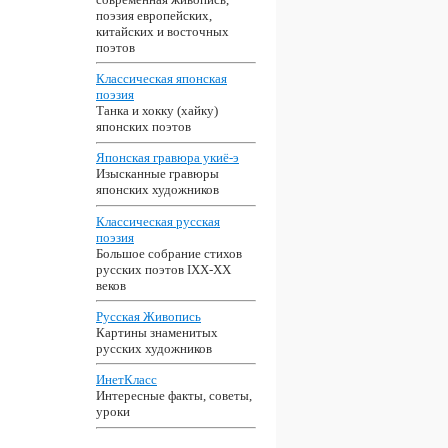
поэзия европейских,
китайских и восточных
поэтов
Классическая японская
поэзия
Танка и хокку (хайку)
японских поэтов
Японская гравюра укиё-э
Изысканные гравюры
японских художников
Классическая русская
поэзия
Большое собрание стихов
русских поэтов IXX-XX
веков
Русская Живопись
Картины знаменитых
русских художников
ИнетКласс
Интересные факты, советы,
уроки