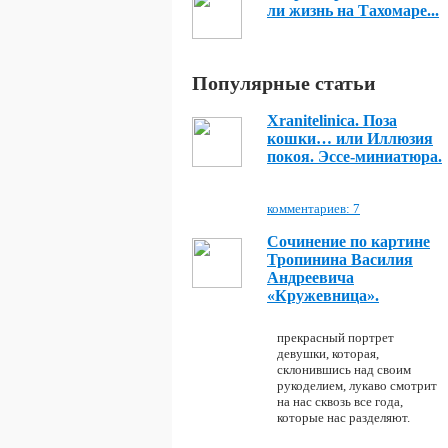
ли жизнь на Тахомаре...
Популярные статьи
Xranitelinica. Поза
кошки… или Иллюзия
покоя. Эссе-миниатюра.
комментариев: 7
Сочинение по картине
Тропинина Василия
Андреевича
«Кружевница».
прекрасный портрет
девушки, которая,
склонившись над своим
рукоделием, лукаво смотрит
на нас сквозь все года,
которые нас разделяют.