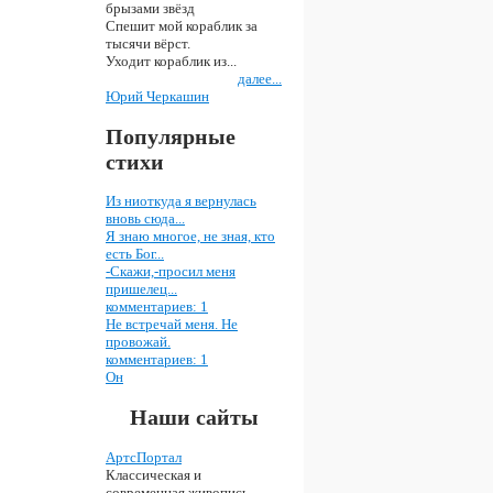
брызами звёзд
Спешит мой кораблик за
тысячи вёрст.
Уходит кораблик из...
далее...
Юрий Черкашин
Популярные
стихи
Из ниоткуда я вернулась
вновь сюда...
Я знаю многое, не зная, кто
есть Бог...
-Скажи,-просил меня
пришелец...
комментариев: 1
Не встречай меня. Не
провожай.
комментариев: 1
Он
Наши сайты
АртсПортал
Классическая и
современная живопись,