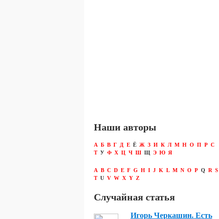
Наши авторы
А
Б
В
Г
Д
Е
Ё
Ж
З
И
К
Л
М
Н
О
П
Р
С
Т
У
Ф
Х
Ц
Ч
Ш
Щ
Э
Ю
Я
A
B
C
D
E
F
G
H
I
J
K
L
M
N
O
P
Q
R
S
T
U
V
W
X
Y
Z
Случайная статья
Игорь Черкашин. Есть