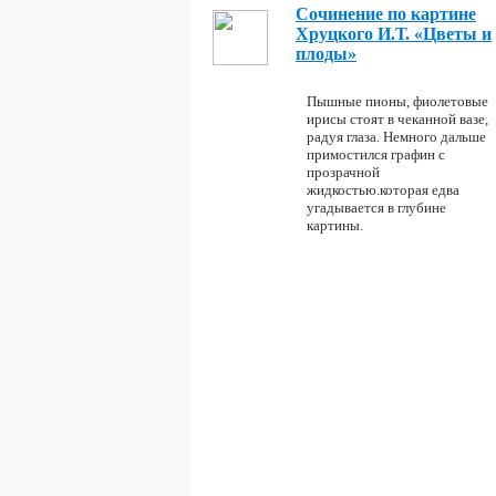
Сочинение по картине
Хруцкого И.Т. «Цветы и
плоды»
Пышные пионы, фиолетовые
ирисы стоят в чеканной вазе,
радуя глаза. Немного дальше
примостился графин с
прозрачной
жидкостью.которая едва
угадывается в глубине
картины.