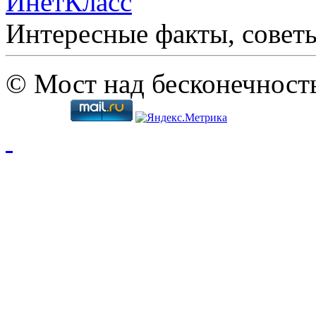
ИнетКласс
Интересные факты, совет
© Мост над бесконечност