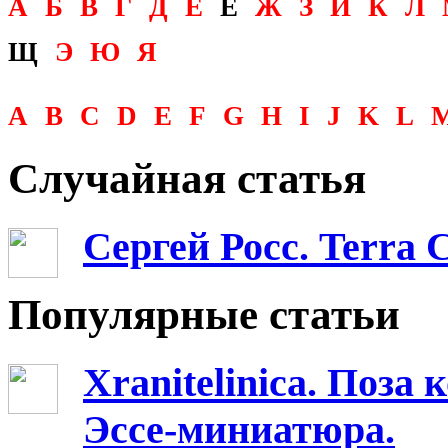
А
Б
В
Г
Д
Е
Ё
Ж
З
И
К
Л
Щ
Э
Ю
Я
A
B
C
D
E
F
G
H
I
J
K
L
Случайная статья
Сергей Росс. Terra C
Популярные статьи
Xranitelinica. Поз
Эссе-миниатюра.