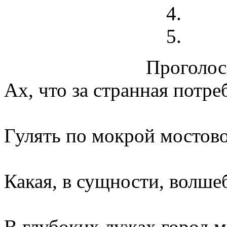
Проголосо
Ах, что за странная потре
Гулять по мокрой мостов
Какая, в сущности, волше
В глубоких лужах город м