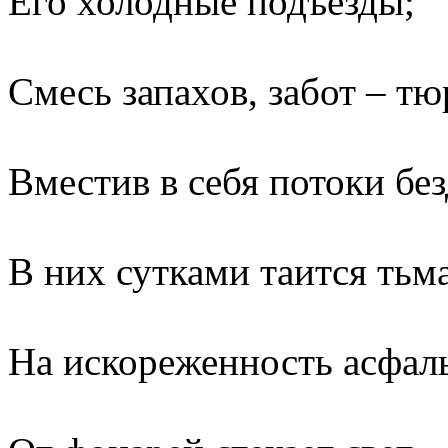
Его холодные подъезды;
Смесь запахов, забот – тю
Вместив в себя потоки бе
В них сутками таится тьма
На искореженность асфал