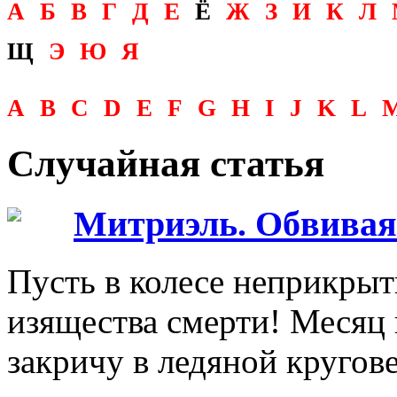
А
Б
В
Г
Д
Е
Ё
Ж
З
И
К
Л
Щ
Э
Ю
Я
A
B
C
D
E
F
G
H
I
J
K
L
Случайная статья
Митриэль. Обвивая
Пусть в колесе неприкрыт
изящества смерти! Месяц 
закричу в ледяной кругове