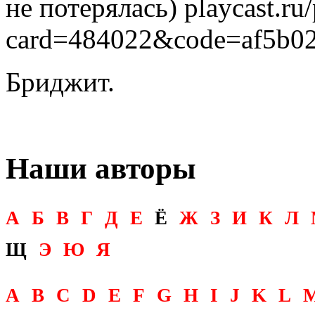
не потерялась) playcast.ru
card=484022&code=af5b0
Бриджит.
Наши авторы
А
Б
В
Г
Д
Е
Ё
Ж
З
И
К
Л
Щ
Э
Ю
Я
A
B
C
D
E
F
G
H
I
J
K
L