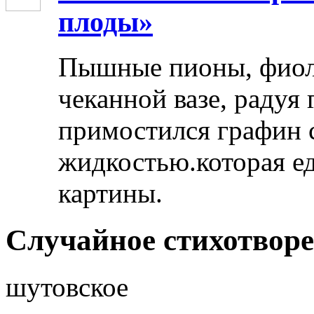
плоды»
Пышные пионы, фиоле
чеканной вазе, радуя
примостился графин 
жидкостью.которая ед
картины.
Случайное стихотвор
шутовское