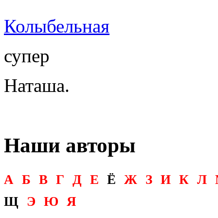
Колыбельная
супер
Наташа.
Наши авторы
А
Б
В
Г
Д
Е
Ё
Ж
З
И
К
Л
Щ
Э
Ю
Я