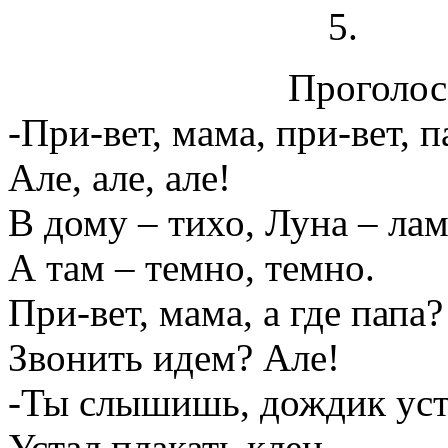
Проголосо
-При-вет, мама, при-вет, п
Але, але, але!
В дому – тихо, Луна – лам
А там – темно, темно.
При-вет, мама, а где папа?
Звонить идем? Але!
-Ты слышишь, дождик уста
Устал плакать клен,