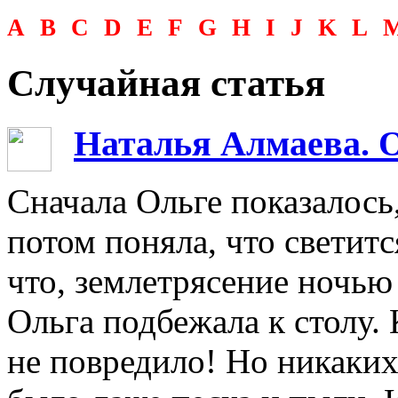
A
B
C
D
E
F
G
H
I
J
K
L
Случайная статья
Наталья Алмаева. 
Сначала Ольге показалось,
потом поняла, что светитс
что, землетрясение ночью
Ольга подбежала к столу.
не повредило! Но никаких 