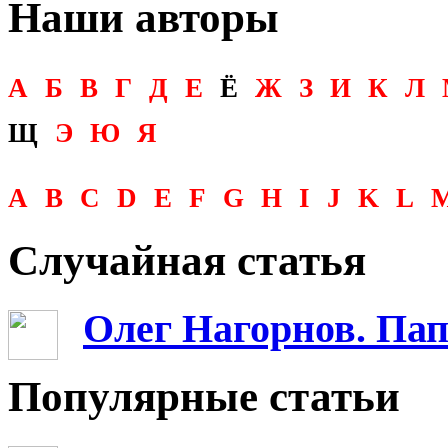
Наши авторы
А
Б
В
Г
Д
Е
Ё
Ж
З
И
К
Л
Щ
Э
Ю
Я
A
B
C
D
E
F
G
H
I
J
K
L
Случайная статья
Олег Нагорнов. Па
Популярные статьи