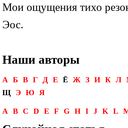
Мои ощущения тихо резо
Эос.
Наши авторы
А
Б
В
Г
Д
Е
Ё
Ж
З
И
К
Л
Щ
Э
Ю
Я
A
B
C
D
E
F
G
H
I
J
K
L