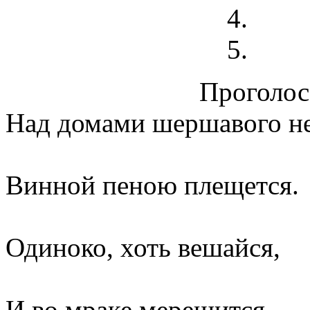
Проголосо
Над домами шершавого не
Винной пеною плещется.
Одиноко, хоть вешайся,
И во мраке мерещится