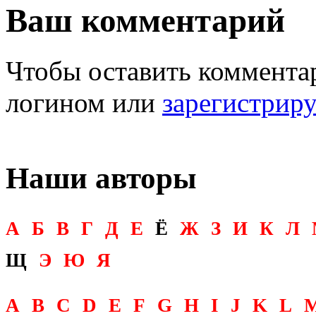
Ваш комментарий
Чтобы оставить комментар
логином или
зарегистрир
Наши авторы
А
Б
В
Г
Д
Е
Ё
Ж
З
И
К
Л
Щ
Э
Ю
Я
A
B
C
D
E
F
G
H
I
J
K
L