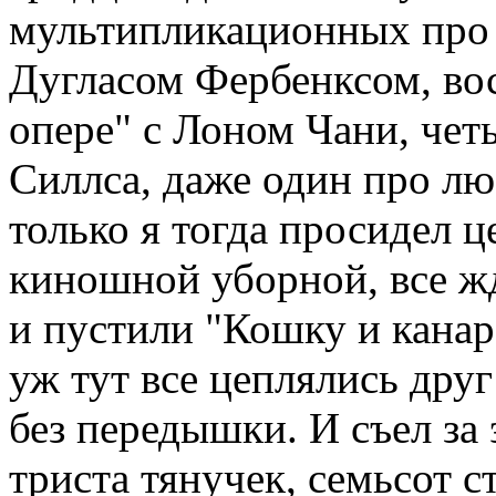
мультипликационных про к
Дугласом Фербенксом, вос
опере" с Лоном Чани, чет
Силлса, даже один про л
только я тогда просидел ц
киношной уборной, все жд
и пустили "Кошку и кана
уж тут все цеплялись друг
без передышки. И съел за 
триста тянучек, семьсот с