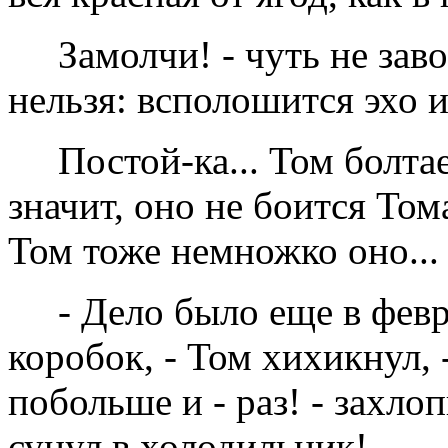
Замолчи! - чуть не зав
нельзя: всполошится эхо и 
Постой-ка... Том болта
значит, оно не боится Том
Том тоже немножко оно...
- Дело было еще в февра
коробок, - Том хихикнул,
побольше и - раз! - захло
сунул в холодильник!