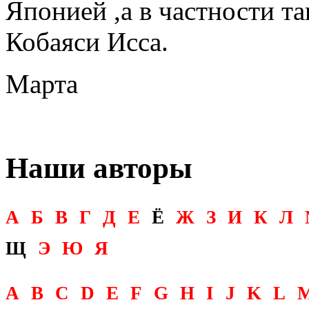
Японией ,а в частности т
Кобаяси Исса.
Марта
Наши авторы
А
Б
В
Г
Д
Е
Ё
Ж
З
И
К
Л
Щ
Э
Ю
Я
A
B
C
D
E
F
G
H
I
J
K
L