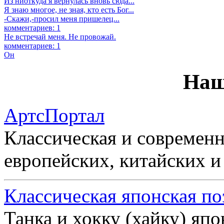
Из ниоткуда я вернулась вновь сюда...
Я знаю многое, не зная, кто есть Бог...
-Скажи,-просил меня пришелец...
комментариев: 1
Не встречай меня. Не провожай.
комментариев: 1
Он
Наш
АртсПортал
Классическая и современн
европейских, китайских и
Классическая японская по
Танка и хокку (хайку) яп