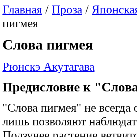
Главная
/
Проза
/
Японская
пигмея
Слова пигмея
Рюнскэ Акутагава
Предисловие к "Слов
"Слова пигмея" не всегда
лишь позволяют наблюдать
Ползучее растение ветвитс