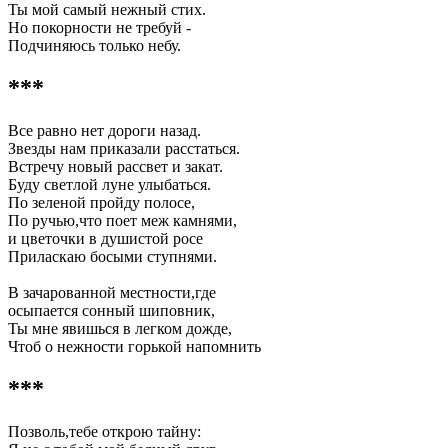
Ты мой самый нежный стих.
Но покорности не требуй -
Подчиняюсь только небу.
***
Все равно нет дороги назад.
Звезды нам приказали расстаться.
Встречу новый рассвет и закат.
Буду светлой луне улыбаться.
По зеленой пройду полосе,
По ручью,что поет меж камнями,
и цветочки в душистой росе
Приласкаю босыми ступнями.
В зачарованной местности,где
осыпается сонный шиповник,
Ты мне явишься в легком дожде,
Чтоб о нежности горькой напомнить
***
Позволь,тебе открою тайну: