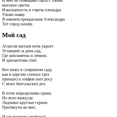
И мне не помешают быть с тобою
высокие цветы.
Изысканность и горечь олеандра
Узнаю наяву.
Я именем прекрасным Александра
Тот город назову.
Мой сад
Атласом шитым ночь укроет
Уставший за день сад,
Где цикламены и левкои,
И хризантемы спят.
Вот вижу в сумрачном саду,
как в царстве сонных грез
принцесса эльфов пьет росу
С моих бенгальских роз.
В ночи неразделимы грани,
Но ясно вижу,где
Ладошки круглые герани
Протянуты ко мне,
И где ночную сарабанду