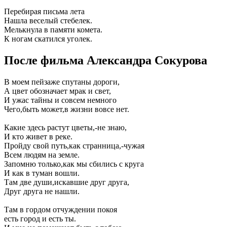
Перебирая письма лета
Нашла веселый стебелек.
Мелькнула в памяти комета.
К ногам скатился уголек.
После фильма Александра Сокурова
В моем пейзаже спутаны дороги,
А цвет обозначает мрак и свет,
И ужас тайны и совсем немного
Чего,быть может,в жизни вовсе нет.
Какие здесь растут цветы,-не знаю,
И кто живет в реке.
Пройду свой путь,как странница,-чужая
Всем людям на земле.
Запомню только,как мы сбились с круга
И как в туман вошли.
Там две души,искавшие друг друга,
Друг друга не нашли.
Там в гордом отчуждении покоя
есть город и есть ты.