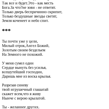
Так все и будет.Это - как месть
Бога.За что?не зови - не ответят.
Только дверь беспричинно скрипит,
Только бездушные звезды светят,
Земля коченеет и небо спит.
***
Ты почти уже у цели,
Милый отрок,Ангел Божий,
Золотым своим бездельем
На Земного не похожий.
У меня сумел один
Сердце вынуть без усилья,
всешутейший господин,
Даришь мне из воска крылья.
Разрезая синеву
твой игрушечный глашатай
скажет всем,что я живу
Нынче с верою крылатой.
Ты - желаннее других.