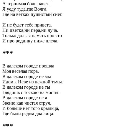
А терпимая боль навек.
Я уеду туда,где Волга,
Где на ветках пушистый снег.
И не будет тебе привета.
Ни цветка,ни пера,ни луча.
Только долгая память про это
И про родинку ниже плеча.
***
В далеком городе прошла
Моя веселая пора.
В далеком городе не мы
Идем к Неве из нежной тьмы.
В далеком городе не ты
Глядишь с тоскою на мосты.
В далеком городе не я
Звеню,как чистая струя.
И больше нет того крыльца,
Где были рядом два лица.
***