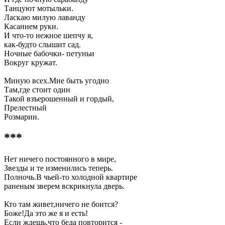
Танцуют мотыльки.
Ласкаю милую лаванду
Касанием руки.
И что-то нежное шепчу я,
как-будто слышит сад.
Ночные бабочки- петуньи
Вокруг кружат.
Миную всех.Мне быть угодно
Там,где стоит один
Такой взъерошенный и гордый,
Прелестный
Розмарин.
***
Нет ничего постоянного в мире,
Звезды и те изменились теперь.
Полночь.В чьей-то холодной квартире
раненым зверем вскрикнула дверь.
Кто там живет,ничего не боится?
Боже!Да это же я и есть!
Если ждешь,что беда повторится -