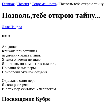
Главная
/
Поэзия
/
Современность
/ Позволь,тебе открою тайну..
Позволь,тебе открою тайну...
Ляля Чандра
***
Альдонас!
Кричала прилетевшая
из дальних краев птица.
Я такого имени не знаю,
Я не знаю, по ком вы так плачете,
Но ваши белые перья
Приобрели оттенок безумия.
Одолжите одно перо!
Я свои растеряла
И с тех пор считаюсь - человеком.
Посвящение Кубре