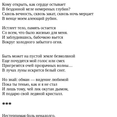
Кому открыть, как сердце остывает
В бездонной мгле немереных глубин?
Сквозь вечность, сквозь закат, сквозь ночь мерцает
В венце моем алеющий рубин.
Истлеет тело, память остается
Со всем, что было жизнью для меня.
И заблудившись, бабочкою вьется
Вокруг холодного забытого огня.
Быть может на пустой земле безмолвной
Еще почудятся мой голос или смех
Пригрезятся очей прозрачных волны…
В лучах луны искрится белый снег.
Но знай: обман — видение любимой
Пока ты тенью, как и я не стал
И лишь тому, чей лик окутан дымом,
Я подарю свой ледяной кристалл.
***
Нестерпимая боль ненадолго,