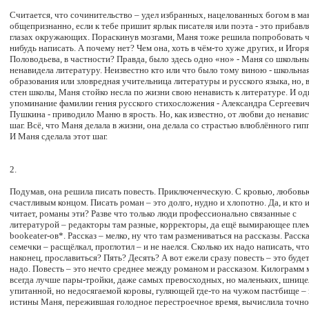
Считается, что сочинительство – удел избранных, нацелованных богом в ма
общепризнанно, если к тебе пришит ярлык писателя или поэта - это прибавля
глазах окружающих. Пораскинув мозгами, Маня тоже решила попробовать ч
нибудь написать. А почему нет? Чем она, хоть в чём-то хуже других, и Игоря
Половодьева, в частности? Правда, было здесь одно «но» - Маня со школьны
ненавидела литературу. Неизвестно кто или что было тому виною - школьна
образования или зловредная учительница литературы и русского языка, но, 
стен школы, Маня стойко несла по жизни свою ненависть к литературе. И од
упоминание фамилии гения русского стихосложения - Александра Сергееви
Пушкина - приводило Маню в ярость. Но, как известно, от любви до ненави
шаг. Всё, что Маня делала в жизни, она делала со страстью влюблённого гип
И Маня сделала этот шаг.
2.
Подумав, она решила писать повесть. Приключенческую. С кровью, любовь
счастливым концом. Писать роман – это долго, нудно и хлопотно. Да, и кто 
читает, романы эти? Разве что только люди профессионально связанные с
литературой – редакторы там разные, корректоры, да ещё вымирающее пле
bookeater-ов*. Рассказ – мелко, ну что там размениваться на рассказы. Расск
семечки – расщёлкал, проглотил – и не наелся. Сколько их надо написать, чт
наконец, прославиться? Пять? Десять? А вот ежели сразу повесть – это будет
надо. Повесть – это нечто среднее между романом и рассказом. Килограмм 
всегда лучше пары-тройки, даже самых превосходных, но маленьких, шнице
упитанной, но недосягаемой коровы, гуляющей где-то на чужом пастбище – 
истины Маня, пережившая голодное перестроечное время, вычислила точно.