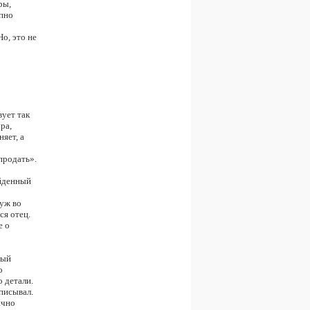
ры,
апно
о, это не
ует так
ра,
яет, а
продать».
айденный
 уж во
ся отец.
е о
ный
о
о детали.
аписывал.
ично