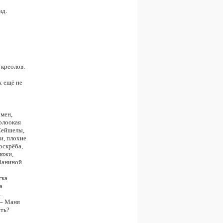
нд.
 креолов.
х ещё не
рмен,
олоокая
Сейшелы,
и, плохие
оскрёба,
ляжи,
Маниной
гка
а
.
 – Маня
ать?