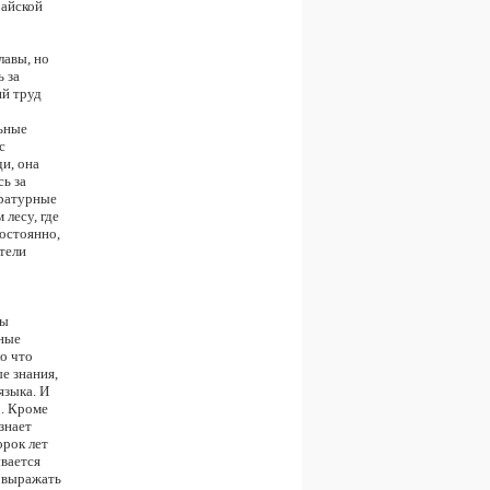
райской
лавы, но
 за
ий труд
льные
с
и, она
ь за
ературные
лесу, где
остоянно,
тели
бы
зные
о что
е знания,
языка. И
о. Кроме
знает
орок лет
ывается
о выражать