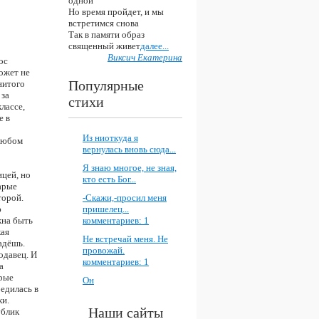
одной
Но время пройдет, и мы
встретимся снова
Так в памяти образ
священный живет
далее...
Виксич Екатерина
ос
может не
Популярные
нитого
 за
стихи
лассе,
е в
Из ниоткуда я
 любом
вернулась вновь сюда...
Я знаю многое, не зная,
цей, но
кто есть Бог...
тарые
-Скажи,-просил меня
торой.
пришелец...
ю
комментариев: 1
жна быть
кая
Не встречай меня. Не
адёшь.
провожай.
одавец. И
комментариев: 1
а
орые
Он
едилась в
ки.
Наши сайты
ублик