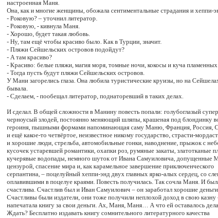
настроенная Маня.
Она, как и многие женщины, обожала сентиментальные страдания и хеппи-э
- Роковую? – уточнил литератор.
- Роковую, - кивнула Маня.
- Хорошо, будет такая любовь.
- Ну, там ещё чтобы красиво было. Как в Турции, значит.
- Пляжи Сейшельских островов подойдут?
- А там красиво?
- Красиво: белые пляжи, магия моря, томные ночи, кокосы и куча пламенных
- Тогда пусть будут пляжи Сейшельских островов.
У Мани загорелись глаза. Она любила туристические круизы, но на Сейшела
бывала.
- Сделаем, - пообещал литератор, поднаторевший в таких делах.
И сделал. В общей сложности в Манину повесть попали: голубоглазый супе
черноусый злодей, постоянно меняющий шляпы, крашеная под блондинку в
героиня, пышными формами напоминающая саму Маню, Франция, Россия, 
и ещё какое-то четвёртое, неизвестное никому государство, страсти-мордаст
и хорошие люди, стрельба, автомобильные гонки, наводнение, прыжок с неб
кусочек устаревшей романтики, охапки роз, румяные закаты, златотканые п
кучерявые водопады, немного шуток от Ивана Самуиловича, допущенные 
цензурой, спасение мира и, как карамельное завершение приключенческого
серпантина, – поцелуйный хеппи-энд двух главных ярко-алых сердец, со сле
оплавившими в поцелуе краями. Повесть получилась. Так сочла Маня. И был
счастлива. Счастлив был и Иван Самуилович – он заработал хорошие деньги
Счастливы были издатели, они тоже получили неплохой доход в свою казну
напечатала книгу за свои деньги. Ах, Маня, Маня… А что ей оставалось дел
Ждать? Бесплатно издавать книгу сомнительного литературного качества