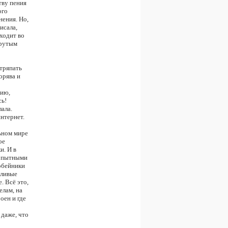
тву пения
ого
нения. Но,
исала,
иходит во
крутым
стряпать
орява и
нию,
сь!
ала.
нтернет.
льном мире
ое
и. И в
 опытными
обейники
дливые
 Всё это,
елам, на
оен и где
 даже, что