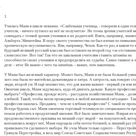
1.
Училась Маня в школе неважно. «Слабенькая ученица, - говорили в один гол
учителя, - ничего путного из неё не получится». Но точка зрения учителей 
совпадать с точкой зрения учеников и их родителей. Взять, например, знаме
Альберта Эйнштейна. В пору своего ученичества он был изгнан из гимназии
хроническую неуспеваемость. Или, например, Чехов. Как-то раз, в каком-то к
будущий великий русский классик был оставлен на второй год «за отставани
словесности». Вот так! Так что не школьным учителям ставить штампы на
способности своих учеников и предопределять их судьбы. Самое главное в
деле – итог. Не важно с чего ты начнёшь – важно, чем закончишь.
У Мани был железный характер. Может быть, Маня и не была большой умни
зато она была по-житейски дальновидна и хитра. А хитрость, как говорят с
люди, второй ум. И ещё неизвестно, что для жизни важнее - первый ум или в
Окончив школу, Маня задумалась, куда ей двигать дальше. Какую професси
выбрать? «Профессия, прежде всего, - рассудила хозяйственная Маня, - дол
хлебной. Такой, чтобы могла прокормить в любой жизненной ситуации». Та
профессия нашлась. Продавец – чем не хлебная профессия? С такой не проп
Всегда будешь сыт. Маня окончила торговый техникум по специальности пр
пошла работать в продуктовый магазин. Всё было замечательно. Взирая из-з
продовольственного прилавка на низший сорт людей – на покупателей, кот
копошились вокруг неё, Маня ощущала себя почти богиней, и лишний раз уб
правильности сделанного выбора. Не учла Маня только одного – Перестрой
Грянула Перестройка, и весь мир Союза Советских Социалистических Респ