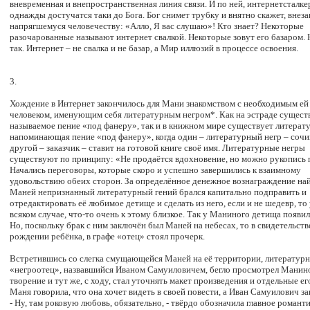
вневременная и внепространственная линия связи. И по ней, интернетсталке
однажды достучатся таки до Бога. Бог снимет трубку и внятно скажет, внез
напрягшемуся человечеству: «Алло, Я вас слушаю»! Кто знает? Некоторые
разочарованные называют интернет свалкой. Некоторые зовут его базаром. Н
так. Интернет – не свалка и не базар, а Мир иллюзий в процессе освоения.
3.
Хождение в Интернет закончилось для Мани знакомством с необходимым ей
человеком, именующим себя литературным негром*. Как на эстраде существ
называемое пение «под фанеру», так и в книжном мире существует литерату
напоминающая пение «под фанеру», когда один – литературный негр – сочин
другой – заказчик – ставит на готовой книге своё имя. Литературные негры
существуют по принципу: «Не продаётся вдохновение, но можно рукопись 
Начались переговоры, которые скоро и успешно завершились к взаимному
удовольствию обеих сторон. За определённое денежное вознаграждение н
Маней непризнанный литературный гений брался капитально подправить и
отредактировать её любимое детище и сделать из него, если и не шедевр, то
всяком случае, что-то очень к этому близкое. Так у Маниного детища появил
Но, поскольку брак с ним заключён был Маней на небесах, то в свидетельств
рождении ребёнка, в графе «отец» стоял прочерк.
Встретившись со слегка смущающейся Маней на её территории, литератур
«негроотец», назвавшийся Иваном Самуиловичем, бегло просмотрел Манин
творение и тут же, с ходу, стал уточнять макет произведения и отдельные ег
Маня говорила, что она хочет видеть в своей повести, а Иван Самуилович з
- Ну, там роковую любовь, обязательно, - твёрдо обозначила главное романт