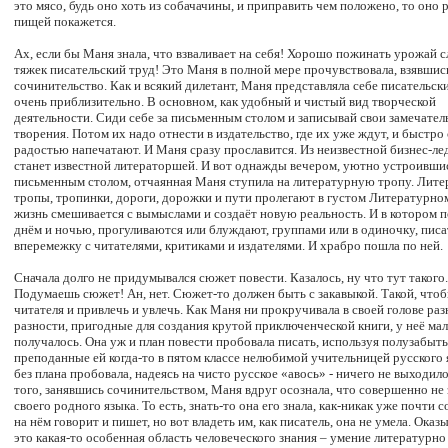
это мясо, будь оно хоть из собачачины, и приправить чем положено, то оно 
пищей покажется.
Ах, если бы Маня знала, что взваливает на себя! Хорошо пожинать урожай с
тяжек писательский труд! Это Маня в полной мере прочувствовала, взявшись
сочинительство. Как и всякий дилетант, Маня представляла себе писательск
очень приблизительно. В основном, как удобный и чистый вид творческой
деятельности. Сиди себе за письменным столом и записывай свои замечате
творения. Потом их надо отнести в издательство, где их уже ждут, и быстро 
радостью напечатают. И Маня сразу прославится. Из неизвестной бизнес-лед
станет известной литераторшей. И вот однажды вечером, уютно устроившис
письменным столом, отчаянная Маня ступила на литературную тропу. Лит
тропы, тропинки, дороги, дорожки и пути пролегают в густом Литературном 
жизнь смешивается с вымыслами и создаёт новую реальность. И в котором п
днём и ночью, прогуливаются или блуждают, группами или в одиночку, писа
вперемежку с читателями, критиками и издателями. И храбро пошла по ней.
Сначала долго не придумывался сюжет повести. Казалось, ну что тут такого.
Подумаешь сюжет! Ан, нет. Сюжет-то должен быть с закавыкой. Такой, что
читателя и привлечь и увлечь. Как Маня ни прокручивала в своей голове ра
разности, пригодные для создания крутой приключенческой книги, у неё мал
получалось. Она уж и план повести пробовала писать, используя полузабыты
преподанные ей когда-то в пятом классе нелюбимой учительницей русского 
без плана пробовала, надеясь на чисто русское «авось» - ничего не выходил
того, занявшись сочинительством, Маня вдруг осознала, что совершенно не 
своего родного языка. То есть, знать-то она его знала, как-никак уже почти с
на нём говорит и пишет, но вот владеть им, как писатель, она не умела. Оказ
это какая-то особенная область человеческого знания – умение литературн