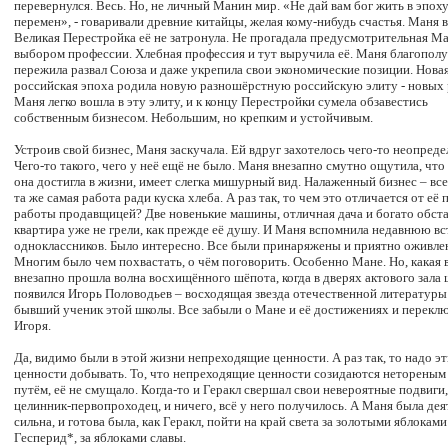
перевернулся. Весь. Но, не личный Манин мир. «Не дай вам бог жить в эпох
перемен», - говаривали древние китайцы, желая кому-нибудь счастья. Маня 
Великая Перестройка её не затронула. Не прогадала предусмотрительная Ма
выбором профессии. Хлебная профессия и тут выручила её. Маня благопол
пережила развал Союза и даже укрепила свои экономические позиции. Нова
российская эпоха родила новую разношёрстную российскую элиту - новых 
Маня легко вошла в эту элиту, и к концу Перестройки сумела обзавестись
собственным бизнесом. Небольшим, но крепким и устойчивым.
Устроив свой бизнес, Маня заскучала. Ей вдруг захотелось чего-то неопреде
Чего-то такого, чего у неё ещё не было. Маня внезапно смутно ощутила, что 
она достигла в жизни, имеет слегка мишурный вид. Налаженный бизнес – вс
та же самая работа ради куска хлеба. А раз так, то чем это отличается от её
работы продавщицей? Две новенькие машины, отличная дача и богато обст
квартира уже не грели, как прежде её душу. И Маня вспомнила недавнюю в
одноклассников. Было интересно. Все были принаряжены и приятно оживле
Многим было чем похвастать, о чём поговорить. Особенно Мане. Но, какая 
внезапно прошла волна восхищённого шёпота, когда в дверях актового зала
появился Игорь Половодьев – восходящая звезда отечественной литературы
бывший ученик этой школы. Все забыли о Мане и её достижениях и перекл
Игоря.
Да, видимо были в этой жизни непреходящие ценности. А раз так, то надо э
ценности добывать. То, что непреходящие ценности созидаются неторены
путём, её не смущало. Когда-то и Геракл свершал свои невероятные подвиги,
целинник-первопроходец, и ничего, всё у него получилось. А Маня была дея
сильна, и готова была, как Геракл, пойти на край света за золотыми яблоками
Гесперид*, за яблоками славы.