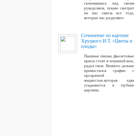
склонившись над своим
рукоделием, лукаво смотрит
на нас сквозь все года,
которые нас разделяют.
Сочинение по картине
Хруцкого И.Т. «Цветы и
плоды»
Пышные пионы, фиолетовые
ирисы стоят в чеканной вазе,
радуя глаза. Немного дальше
примостился графин с
прозрачной
жидкостью.которая едва
угадывается в глубине
картины.