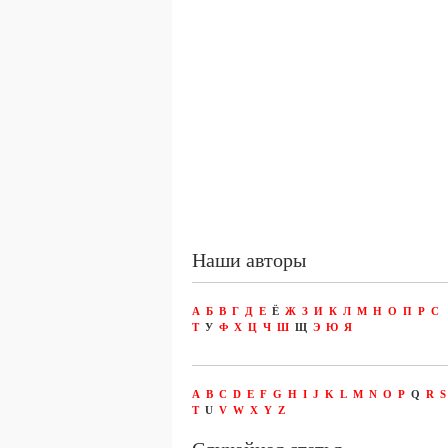
Наши авторы
А
Б
В
Г
Д
Е
Ё
Ж
З
И
К
Л
М
Н
О
П
Р
С
Т
У
Ф
Х
Ц
Ч
Ш
Щ
Э
Ю
Я
A
B
C
D
E
F
G
H
I
J
K
L
M
N
O
P
Q
R
S
T
U
V
W
X
Y
Z