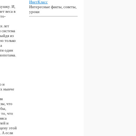
ИнетКласс
кушку. И,
Интересные факты, советы,
ет веса в
уроки
то-
х лет
я система
выйдя из
но только
ча
сти один
попотама.
ю и
их нынче
мя
азы, что
обы,
 то, что
мяса
лей и
цену этой
 А если