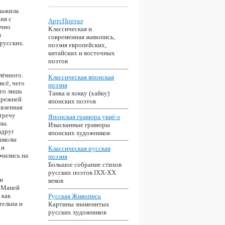
у
выжила.
ня с
АртсПортал
учно
Классическая и
я
современная живопись,
русских.
поэзия европейских,
китайских и восточных
поэтов
лённого.
Классическая японская
всё, чего
поэзия
его лишь
Танка и хокку (хайку)
 прежней
японских поэтов
авленная
стречу
Японская гравюра укиё-э
ны.
Изысканные гравюры
вдруг
японских художников
 школы
 и
Классическая русская
ючились на
поэзия
Большое собрание стихов
русских поэтов IXX-XX
ти
веков
м Маней
 как
Русская Живопись
тельна и
Картины знаменитых
русских художников