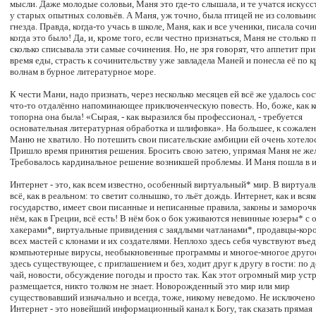
мысли. Даже молодые соловьи, Маня это где-то слышала, и те учатся искусс
у старых опытных соловьёв. А Маня, уж точно, была птицей не из соловьин
гнезда. Правда, когда-то учась в школе, Маня, как и все ученики, писала сочи
когда это было! Да, и, кроме того, если честно признаться, Маня не столько п
сколько списывала эти самые сочинения. Но, не зря говорят, что аппетит пр
время еды, страсть к сочинительству уже завладела Маней и понесла её по 
волнам в бурное литературное море.
К чести Мани, надо признать, через несколько месяцев ей всё же удалось со
что-то отдалённо напоминающее приключенческую повесть. Но, боже, как к
топорна она была! «Сырая, - как выразился бы профессионал, - требуется
основательная литературная обработка и шлифовка». На большее, к сожале
Маню не хватило. Но потешить свои писательские амбиции ей очень хотело
Пришло время принятия решения. Бросить свою затею, упрямая Маня не жел
Требовалось кардинальное решение возникшей проблемы. И Маня пошла в и
Интернет - это, как всем известно, особенный виртуальный* мир. В виртуа
всё, как в реальном: то светит солнышко, то льёт дождь. Интернет, как и всяк
государство, имеет свои писанные и неписанные правила, законы и заморочк
нём, как в Греции, всё есть! В нём бок о бок уживаются невинные юзеры* с
хакерами*, виртуальные привидения с заядлыми чатланами*, продавцы-кор
всех мастей с клонами и их создателями. Неплохо здесь себя чувствуют въе
компьютерные вирусы, необыкновенные программы и многое-многое другое.
здесь существующее, с приглашением и без, ходит друг к другу в гости: по д
чай, новости, обсуждение погоды и просто так. Как этот огромный мир устр
размещается, никто толком не знает. Новорожденный это мир или мир
существовавший изначально и всегда, тоже, никому неведомо. Не исключено
Интернет - это новейший информационный канал к Богу, так сказать прямая