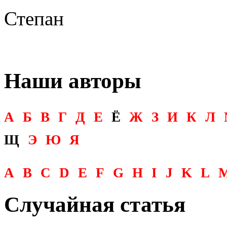
Степан
Наши авторы
А
Б
В
Г
Д
Е
Ё
Ж
З
И
К
Л
Щ
Э
Ю
Я
A
B
C
D
E
F
G
H
I
J
K
L
Случайная статья