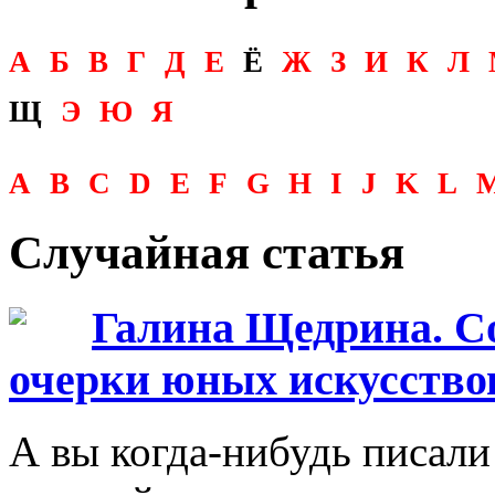
А
Б
В
Г
Д
Е
Ё
Ж
З
И
К
Л
Щ
Э
Ю
Я
A
B
C
D
E
F
G
H
I
J
K
L
Случайная статья
Галина Щедрина. С
очерки юных искусство
А вы когда-нибудь писали