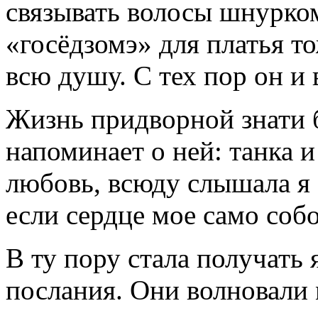
связывать волосы шнурко
«госёдзомэ» для платья то
всю душу. С тех пор он и 
Жизнь придворной знати б
на­поминает о ней: танка 
любовь, всюду слышала я 
если сердце мое само соб
В ту пору стала получать 
посла­ния. Они волновали