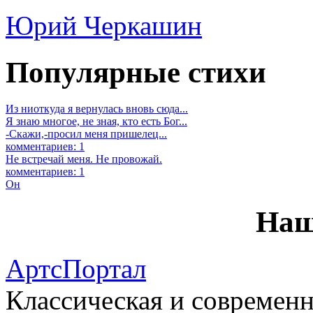
Юрий Черкашин
Популярные стихи
Из ниоткуда я вернулась вновь сюда...
Я знаю многое, не зная, кто есть Бог...
-Скажи,-просил меня пришелец...
комментариев: 1
Не встречай меня. Не провожай.
комментариев: 1
Он
Наш
АртсПортал
Классическая и современн