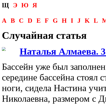
Щ
Э
Ю
Я
A
B
C
D
E
F
G
H
I
J
K
L
Случайная статья
Наталья Алмаева. 3
Бассейн уже был заполнен
середине бассейна стоял с
ноги, сидела Настина учи
Николаевна, размером с 