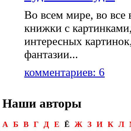
Во всем мире, во все
книжки с картинками,
интересных картинок,
фантазии...
комментариев: 6
Наши авторы
А
Б
В
Г
Д
Е
Ё
Ж
З
И
К
Л